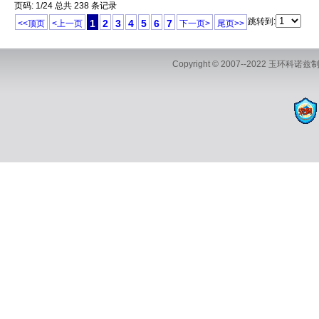
页码: 1/24 总共 238 条记录
跳转到:
1
2
3
4
5
6
7
<<顶页
<上一页
下一页>
尾页>>
Copyright © 2007--2022 玉环科诺兹制
地址：浙江省
电话：0576-87382170